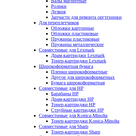
Валы магнитные
Ролики
Лезвия
Запчасти для ремонта оргтехники
Для переплетчиков
Обложки картонные
Обложки пластиковые
Пружины пластиковые
Пружины металлические
Совместимые для Lexmark
Драм-картриджи Lexmark
Тонер-картриджи Lexmark
Широкоформатная бумага
Пленки широкоформатные
Другое для широкоформатных
Бумага широкоформатная
Совместимые для HP
Барабаны HP
Драм-картриджи HP
Тонер-картриджи HP
Струйные картриджи HP
Совместимые для Konica-Minolta
Тонер-картриджи Konica-Minolta
Совместимые для Sharp
Тонер-картриджи Sharp