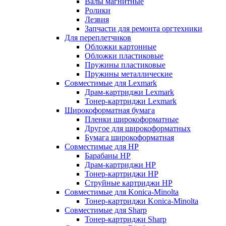
Валы магнитные
Ролики
Лезвия
Запчасти для ремонта оргтехники
Для переплетчиков
Обложки картонные
Обложки пластиковые
Пружины пластиковые
Пружины металлические
Совместимые для Lexmark
Драм-картриджи Lexmark
Тонер-картриджи Lexmark
Широкоформатная бумага
Пленки широкоформатные
Другое для широкоформатных
Бумага широкоформатная
Совместимые для HP
Барабаны HP
Драм-картриджи HP
Тонер-картриджи HP
Струйные картриджи HP
Совместимые для Konica-Minolta
Тонер-картриджи Konica-Minolta
Совместимые для Sharp
Тонер-картриджи Sharp