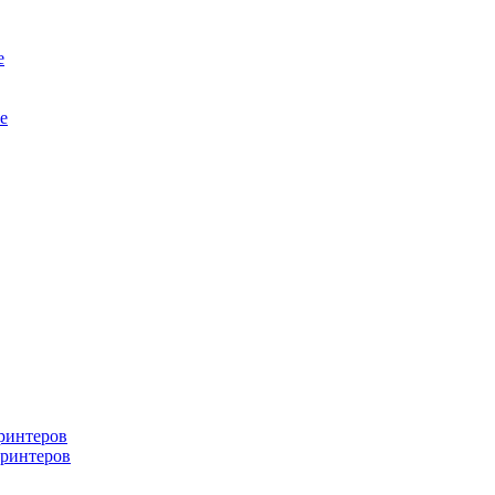
е
е
ринтеров
ринтеров