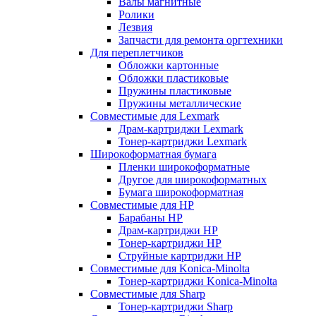
Валы магнитные
Ролики
Лезвия
Запчасти для ремонта оргтехники
Для переплетчиков
Обложки картонные
Обложки пластиковые
Пружины пластиковые
Пружины металлические
Совместимые для Lexmark
Драм-картриджи Lexmark
Тонер-картриджи Lexmark
Широкоформатная бумага
Пленки широкоформатные
Другое для широкоформатных
Бумага широкоформатная
Совместимые для HP
Барабаны HP
Драм-картриджи HP
Тонер-картриджи HP
Струйные картриджи HP
Совместимые для Konica-Minolta
Тонер-картриджи Konica-Minolta
Совместимые для Sharp
Тонер-картриджи Sharp