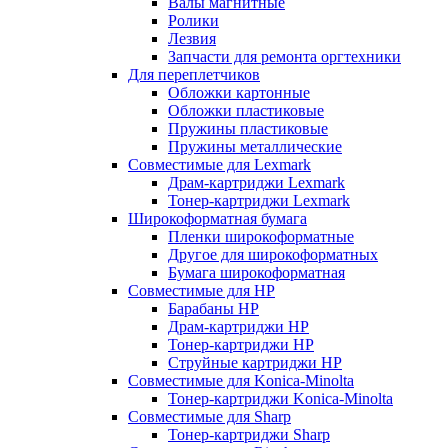
Валы магнитные
Ролики
Лезвия
Запчасти для ремонта оргтехники
Для переплетчиков
Обложки картонные
Обложки пластиковые
Пружины пластиковые
Пружины металлические
Совместимые для Lexmark
Драм-картриджи Lexmark
Тонер-картриджи Lexmark
Широкоформатная бумага
Пленки широкоформатные
Другое для широкоформатных
Бумага широкоформатная
Совместимые для HP
Барабаны HP
Драм-картриджи HP
Тонер-картриджи HP
Струйные картриджи HP
Совместимые для Konica-Minolta
Тонер-картриджи Konica-Minolta
Совместимые для Sharp
Тонер-картриджи Sharp