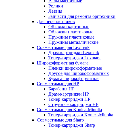
Валы магнитные
Ролики
Лезвия
Запчасти для ремонта оргтехники
Для переплетчиков
Обложки картонные
Обложки пластиковые
Пружины пластиковые
Пружины металлические
Совместимые для Lexmark
Драм-картриджи Lexmark
Тонер-картриджи Lexmark
Широкоформатная бумага
Пленки широкоформатные
Другое для широкоформатных
Бумага широкоформатная
Совместимые для HP
Барабаны HP
Драм-картриджи HP
Тонер-картриджи HP
Струйные картриджи HP
Совместимые для Konica-Minolta
Тонер-картриджи Konica-Minolta
Совместимые для Sharp
Тонер-картриджи Sharp