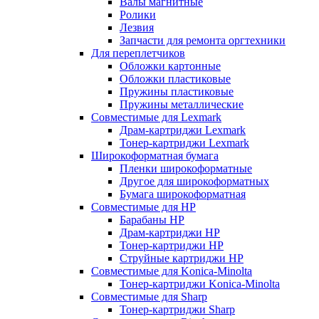
Валы магнитные
Ролики
Лезвия
Запчасти для ремонта оргтехники
Для переплетчиков
Обложки картонные
Обложки пластиковые
Пружины пластиковые
Пружины металлические
Совместимые для Lexmark
Драм-картриджи Lexmark
Тонер-картриджи Lexmark
Широкоформатная бумага
Пленки широкоформатные
Другое для широкоформатных
Бумага широкоформатная
Совместимые для HP
Барабаны HP
Драм-картриджи HP
Тонер-картриджи HP
Струйные картриджи HP
Совместимые для Konica-Minolta
Тонер-картриджи Konica-Minolta
Совместимые для Sharp
Тонер-картриджи Sharp