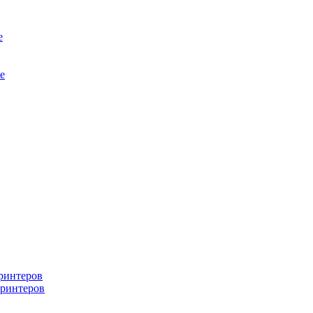
е
е
ринтеров
ринтеров