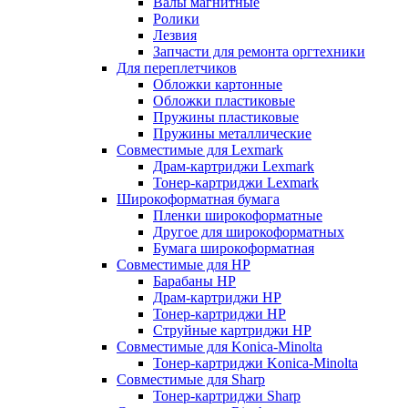
Валы магнитные
Ролики
Лезвия
Запчасти для ремонта оргтехники
Для переплетчиков
Обложки картонные
Обложки пластиковые
Пружины пластиковые
Пружины металлические
Совместимые для Lexmark
Драм-картриджи Lexmark
Тонер-картриджи Lexmark
Широкоформатная бумага
Пленки широкоформатные
Другое для широкоформатных
Бумага широкоформатная
Совместимые для HP
Барабаны HP
Драм-картриджи HP
Тонер-картриджи HP
Струйные картриджи HP
Совместимые для Konica-Minolta
Тонер-картриджи Konica-Minolta
Совместимые для Sharp
Тонер-картриджи Sharp