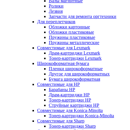
Валы магнитные
Ролики
Лезвия
Запчасти для ремонта оргтехники
Для переплетчиков
Обложки картонные
Обложки пластиковые
Пружины пластиковые
Пружины металлические
Совместимые для Lexmark
Драм-картриджи Lexmark
Тонер-картриджи Lexmark
Широкоформатная бумага
Пленки широкоформатные
Другое для широкоформатных
Бумага широкоформатная
Совместимые для HP
Барабаны HP
Драм-картриджи HP
Тонер-картриджи HP
Струйные картриджи HP
Совместимые для Konica-Minolta
Тонер-картриджи Konica-Minolta
Совместимые для Sharp
Тонер-картриджи Sharp