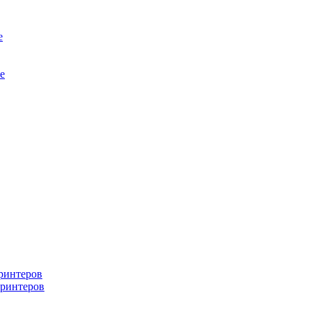
е
е
ринтеров
ринтеров