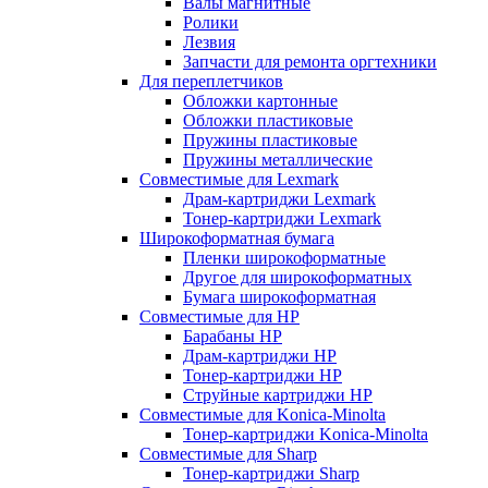
Валы магнитные
Ролики
Лезвия
Запчасти для ремонта оргтехники
Для переплетчиков
Обложки картонные
Обложки пластиковые
Пружины пластиковые
Пружины металлические
Совместимые для Lexmark
Драм-картриджи Lexmark
Тонер-картриджи Lexmark
Широкоформатная бумага
Пленки широкоформатные
Другое для широкоформатных
Бумага широкоформатная
Совместимые для HP
Барабаны HP
Драм-картриджи HP
Тонер-картриджи HP
Струйные картриджи HP
Совместимые для Konica-Minolta
Тонер-картриджи Konica-Minolta
Совместимые для Sharp
Тонер-картриджи Sharp