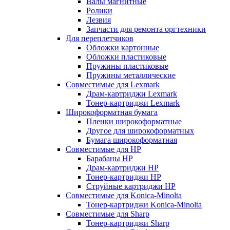
Валы магнитные
Ролики
Лезвия
Запчасти для ремонта оргтехники
Для переплетчиков
Обложки картонные
Обложки пластиковые
Пружины пластиковые
Пружины металлические
Совместимые для Lexmark
Драм-картриджи Lexmark
Тонер-картриджи Lexmark
Широкоформатная бумага
Пленки широкоформатные
Другое для широкоформатных
Бумага широкоформатная
Совместимые для HP
Барабаны HP
Драм-картриджи HP
Тонер-картриджи HP
Струйные картриджи HP
Совместимые для Konica-Minolta
Тонер-картриджи Konica-Minolta
Совместимые для Sharp
Тонер-картриджи Sharp