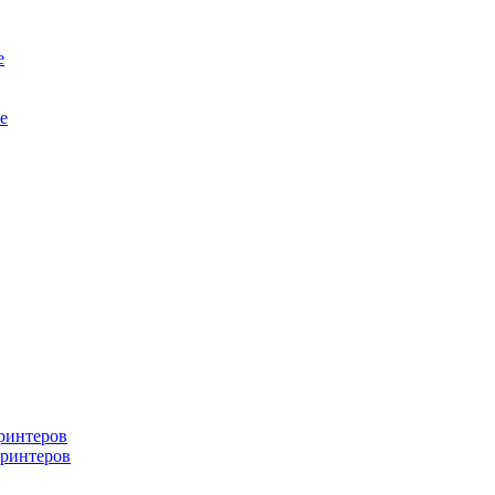
е
е
ринтеров
ринтеров