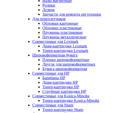
Валы магнитные
Ролики
Лезвия
Запчасти для ремонта оргтехники
Для переплетчиков
Обложки картонные
Обложки пластиковые
Пружины пластиковые
Пружины металлические
Совместимые для Lexmark
Драм-картриджи Lexmark
Тонер-картриджи Lexmark
Широкоформатная бумага
Пленки широкоформатные
Другое для широкоформатных
Бумага широкоформатная
Совместимые для HP
Барабаны HP
Драм-картриджи HP
Тонер-картриджи HP
Струйные картриджи HP
Совместимые для Konica-Minolta
Тонер-картриджи Konica-Minolta
Совместимые для Sharp
Тонер-картриджи Sharp