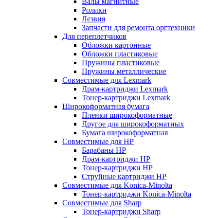
Валы магнитные
Ролики
Лезвия
Запчасти для ремонта оргтехники
Для переплетчиков
Обложки картонные
Обложки пластиковые
Пружины пластиковые
Пружины металлические
Совместимые для Lexmark
Драм-картриджи Lexmark
Тонер-картриджи Lexmark
Широкоформатная бумага
Пленки широкоформатные
Другое для широкоформатных
Бумага широкоформатная
Совместимые для HP
Барабаны HP
Драм-картриджи HP
Тонер-картриджи HP
Струйные картриджи HP
Совместимые для Konica-Minolta
Тонер-картриджи Konica-Minolta
Совместимые для Sharp
Тонер-картриджи Sharp