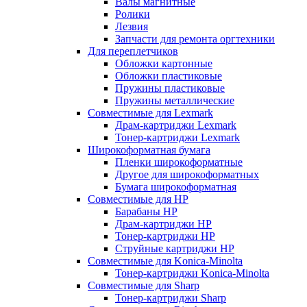
Валы магнитные
Ролики
Лезвия
Запчасти для ремонта оргтехники
Для переплетчиков
Обложки картонные
Обложки пластиковые
Пружины пластиковые
Пружины металлические
Совместимые для Lexmark
Драм-картриджи Lexmark
Тонер-картриджи Lexmark
Широкоформатная бумага
Пленки широкоформатные
Другое для широкоформатных
Бумага широкоформатная
Совместимые для HP
Барабаны HP
Драм-картриджи HP
Тонер-картриджи HP
Струйные картриджи HP
Совместимые для Konica-Minolta
Тонер-картриджи Konica-Minolta
Совместимые для Sharp
Тонер-картриджи Sharp