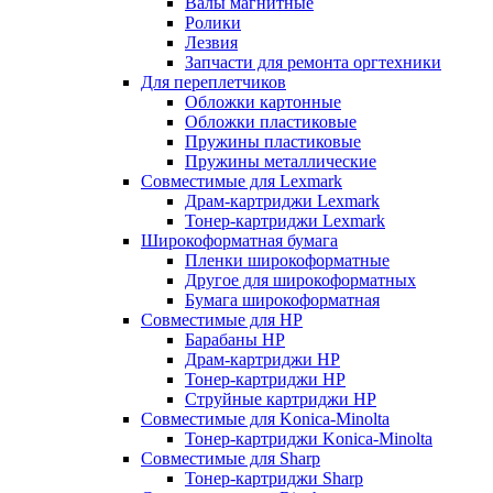
Валы магнитные
Ролики
Лезвия
Запчасти для ремонта оргтехники
Для переплетчиков
Обложки картонные
Обложки пластиковые
Пружины пластиковые
Пружины металлические
Совместимые для Lexmark
Драм-картриджи Lexmark
Тонер-картриджи Lexmark
Широкоформатная бумага
Пленки широкоформатные
Другое для широкоформатных
Бумага широкоформатная
Совместимые для HP
Барабаны HP
Драм-картриджи HP
Тонер-картриджи HP
Струйные картриджи HP
Совместимые для Konica-Minolta
Тонер-картриджи Konica-Minolta
Совместимые для Sharp
Тонер-картриджи Sharp