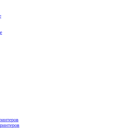
е
е
ринтеров
ринтеров