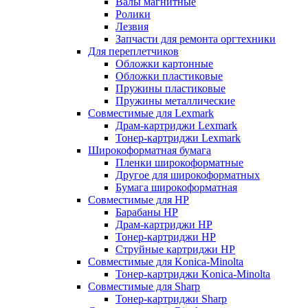
Валы магнитные
Ролики
Лезвия
Запчасти для ремонта оргтехники
Для переплетчиков
Обложки картонные
Обложки пластиковые
Пружины пластиковые
Пружины металлические
Совместимые для Lexmark
Драм-картриджи Lexmark
Тонер-картриджи Lexmark
Широкоформатная бумага
Пленки широкоформатные
Другое для широкоформатных
Бумага широкоформатная
Совместимые для HP
Барабаны HP
Драм-картриджи HP
Тонер-картриджи HP
Струйные картриджи HP
Совместимые для Konica-Minolta
Тонер-картриджи Konica-Minolta
Совместимые для Sharp
Тонер-картриджи Sharp