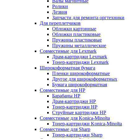
Валы магнитные
Ролики
Лезвия
Запчасти для ремонта оргтехники
Для переплетчиков
Обложки картонные
Обложки пластиковые
Пружины пластиковые
Пружины металлические
Совместимые для Lexmark
Драм-картриджи Lexmark
Тонер-картриджи Lexmark
Широкоформатная бумага
Пленки широкоформатные
Другое для широкоформатных
Бумага широкоформатная
Совместимые для HP
Барабаны HP
Драм-картриджи HP
Тонер-картриджи HP
Струйные картриджи HP
Совместимые для Konica-Minolta
Тонер-картриджи Konica-Minolta
Совместимые для Sharp
Тонер-картриджи Sharp