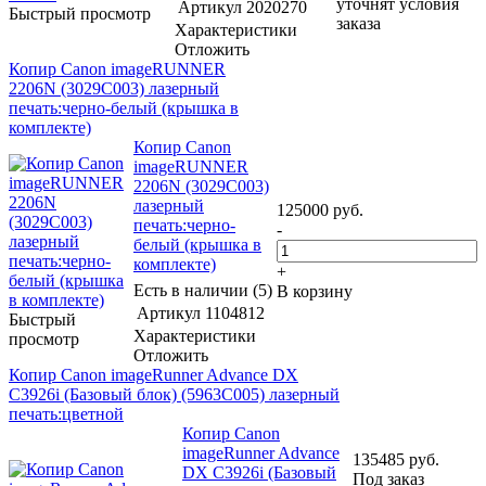
уточнят условия
Артикул
2020270
Быстрый просмотр
заказа
Характеристики
Отложить
Копир Canon imageRUNNER
2206N (3029C003) лазерный
печать:черно-белый (крышка в
комплекте)
Копир Canon
imageRUNNER
2206N (3029C003)
лазерный
125000
руб.
печать:черно-
-
белый (крышка в
комплекте)
+
Есть в наличии (5)
В корзину
Артикул
1104812
Быстрый
Характеристики
просмотр
Отложить
Копир Canon imageRunner Advance DX
C3926i (Базовый блок) (5963C005) лазерный
печать:цветной
Копир Canon
imageRunner Advance
135485
руб.
DX C3926i (Базовый
Под заказ