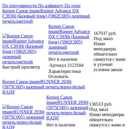
По популярности
По алфавиту
По цене
Копир Canon imageRunner Advance DX
C3930i (Базовый блок) (5962C005) лазерный
печать:цветной
Копир Canon
imageRunner Advance
167037
руб.
DX C3930i (Базовый
Под заказ
блок) (5962C005)
Наши
лазерный
менеджеры
печать:цветной
обязательно
Нет в наличии
свяжутся с вами
и уточнят
Артикул
2123184
Быстрый просмотр
условия заказа
Характеристики
Отложить
Копир Canon imageRUNNER 2930i
(5975C005) лазерный печать:черно-белый
RADF
Копир Canon
imageRUNNER 2930i
136513
руб.
(5975C005) лазерный
Под заказ
печать:черно-белый
Наши менеджеры
RADF
обязательно
Нет в наличии
свяжутся с вами и