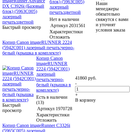
блок) (5963C005)
Наши
лазерный
менеджеры
печать:цветной
обязательно
Нет в наличии
свяжутся с вами
и уточнят
Артикул
2031561
Быстрый просмотр
условия заказа
Характеристики
Отложить
Копир Canon imageRUNNER 2224
(5942C001) лазерный печать:черно-
белый (крышка в комплекте)
Копир Canon
imageRUNNER
2224 (5942C001)
лазерный
41860
руб.
печать:черно-
-
белый (крышка в
комплекте)
+
Есть в наличии
В корзину
(13)
Быстрый
Артикул
1970728
просмотр
Характеристики
Отложить
Копир Canon imageRunner C3326i
(5965C005) лазерный