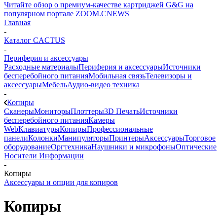
Читайте обзор о премиум-качестве картриджей G&G на
популярном портале ZOOM.CNEWS
Главная
-
Каталог CACTUS
-
Периферия и аксессуары
Расходные материалы
Периферия и аксессуары
Источники
бесперебойного питания
Мобильная связь
Телевизоры и
аксессуары
Мебель
Аудио-видео техника
-
Копиры
Сканеры
Мониторы
Плоттеры
3D Печать
Источники
бесперебойного питания
Камеры
Web
Клавиатуры
Копиры
Профессиональные
панели
Колонки
Манипуляторы
Принтеры
Аксессуары
Торговое
оборудование
Оргтехника
Наушники и микрофоны
Оптические
Носители Информации
-
Копиры
Аксессуары и опции для копиров
Копиры