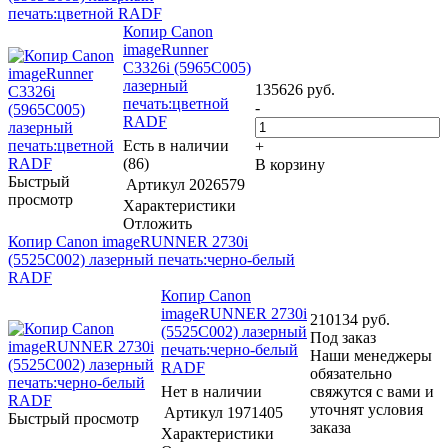
печать:цветной RADF
Копир Canon
imageRunner
C3326i (5965C005)
лазерный
135626
руб.
печать:цветной
-
RADF
Есть в наличии
+
(86)
В корзину
Быстрый
Артикул
2026579
просмотр
Характеристики
Отложить
Копир Canon imageRUNNER 2730i
(5525C002) лазерный печать:черно-белый
RADF
Копир Canon
imageRUNNER 2730i
210134
руб.
(5525C002) лазерный
Под заказ
печать:черно-белый
Наши менеджеры
RADF
обязательно
Нет в наличии
свяжутся с вами и
уточнят условия
Артикул
1971405
Быстрый просмотр
заказа
Характеристики