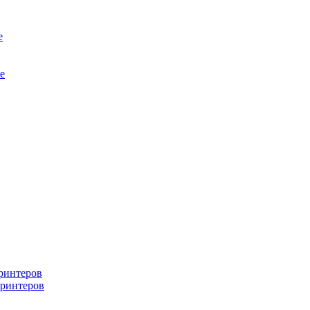
е
е
ринтеров
ринтеров