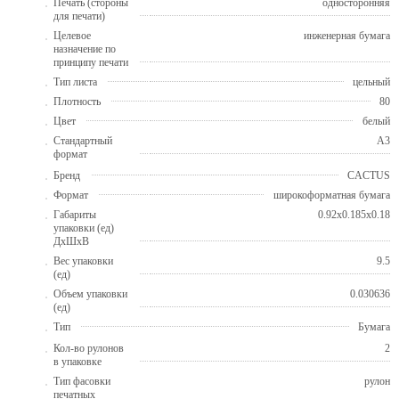
Печать (стороны
односторонняя
для печати)
Целевое
инженерная бумага
назначение по
принципу печати
Тип листа
цельный
Плотность
80
Цвет
белый
Стандартный
A3
формат
Бренд
CACTUS
Формат
широкоформатная бумага
Габариты
0.92x0.185x0.18
упаковки (ед)
ДхШхВ
Вес упаковки
9.5
(ед)
Объем упаковки
0.030636
(ед)
Тип
Бумага
Кол-во рулонов
2
в упаковке
Тип фасовки
рулон
печатных