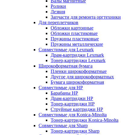
Валы магнитные
Ролики
Лезвия
Запчасти для ремонта оргтехники
Для переплетчиков
Обложки картонные
Обложки пластиковые
Пружины пластиковые
Пружины металлические
Совместимые для Lexmark
Драм-картриджи Lexmark
Тонер-картриджи Lexmark
Широкоформатная бумага
Пленки широкоформатные
Другое для широкоформатных
Бумага широкоформатная
Совместимые для HP
Барабаны HP
Драм-картриджи HP
Тонер-картриджи HP
Струйные картриджи HP
Совместимые для Konica-Minolta
Тонер-картриджи Konica-Minolta
Совместимые для Sharp
Тонер-картриджи Sharp