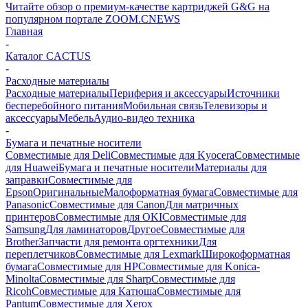
Читайте обзор о премиум-качестве картриджей G&G на
популярном портале ZOOM.CNEWS
Главная
-
Каталог CACTUS
-
Расходные материалы
Расходные материалы
Периферия и аксессуары
Источники
бесперебойного питания
Мобильная связь
Телевизоры и
аксессуары
Мебель
Аудио-видео техника
-
Бумага и печатные носители
Совместимые для Deli
Совместимые для Kyocera
Совместимые
для Huawei
Бумага и печатные носители
Материалы для
заправки
Совместимые для
Epson
Оригинальные
Малоформатная бумага
Совместимые для
Panasonic
Совместимые для Canon
Для матричных
принтеров
Совместимые для OKI
Совместимые для
Samsung
Для ламинаторов
Другое
Совместимые для
Brother
Запчасти для ремонта оргтехники
Для
переплетчиков
Совместимые для Lexmark
Широкоформатная
бумага
Совместимые для HP
Совместимые для Konica-
Minolta
Совместимые для Sharp
Совместимые для
Ricoh
Совместимые для Катюша
Совместимые для
Pantum
Совместимые для Xerox