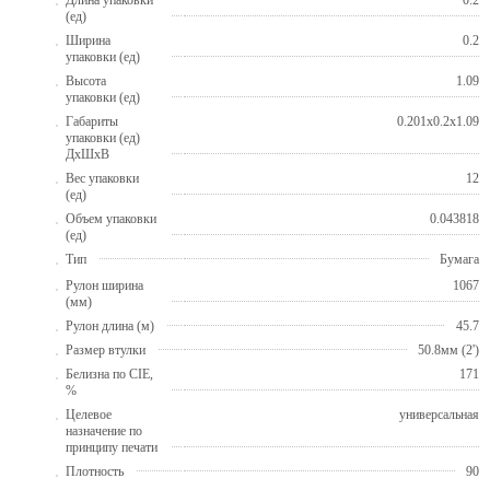
(ед)
Ширина
0.2
упаковки (ед)
Высота
1.09
упаковки (ед)
Габариты
0.201x0.2x1.09
упаковки (ед)
ДхШхВ
Вес упаковки
12
(ед)
Объем упаковки
0.043818
(ед)
Тип
Бумага
Рулон ширина
1067
(мм)
Рулон длина (м)
45.7
Размер втулки
50.8мм (2')
Белизна по CIE,
171
%
Целевое
универсальная
назначение по
принципу печати
Плотность
90