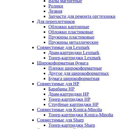
Валы магнитные
Ролики
Лезвия
Запчасти для ремонта оргтехники
Для переплетчиков
Обложки картонные
Обложки пластиковые
Пружины пластиковые
Пружины металлические
Совместимые для Lexmark
Драм-картриджи Lexmark
Тонер-картриджи Lexmark
Широкоформатная бумага
Пленки широкоформатные
Другое для широкоформатных
Бумага широкоформатная
Совместимые для HP
Барабаны HP
Драм-картриджи HP
Тонер-картриджи HP
Струйные картриджи HP
Совместимые для Konica-Minolta
Тонер-картриджи Konica-Minolta
Совместимые для Sharp
Тонер-картриджи Sharp