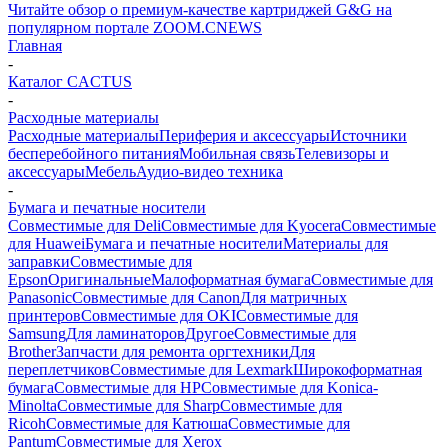
Читайте обзор о премиум-качестве картриджей G&G на
популярном портале ZOOM.CNEWS
Главная
-
Каталог CACTUS
-
Расходные материалы
Расходные материалы
Периферия и аксессуары
Источники
бесперебойного питания
Мобильная связь
Телевизоры и
аксессуары
Мебель
Аудио-видео техника
-
Бумага и печатные носители
Совместимые для Deli
Совместимые для Kyocera
Совместимые
для Huawei
Бумага и печатные носители
Материалы для
заправки
Совместимые для
Epson
Оригинальные
Малоформатная бумага
Совместимые для
Panasonic
Совместимые для Canon
Для матричных
принтеров
Совместимые для OKI
Совместимые для
Samsung
Для ламинаторов
Другое
Совместимые для
Brother
Запчасти для ремонта оргтехники
Для
переплетчиков
Совместимые для Lexmark
Широкоформатная
бумага
Совместимые для HP
Совместимые для Konica-
Minolta
Совместимые для Sharp
Совместимые для
Ricoh
Совместимые для Катюша
Совместимые для
Pantum
Совместимые для Xerox