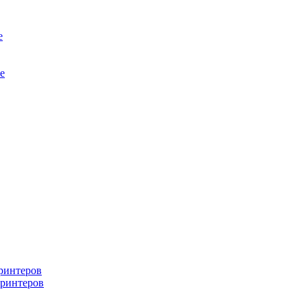
е
е
ринтеров
ринтеров