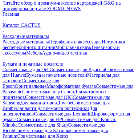
Читайте обзор о премиум-качестве картриджей G&G на
популярном портале ZOOM.CNEWS
Главная
-
Каталог CACTUS
-
Расходные материалы
Расходные материалы
Периферия и аксессуары
Источники
бесперебойного питания
Мобильная связь
Телевизоры и
аксессуары
Мебель
Аудио-видео техника
-
Бумага и печатные носители
Совместимые для Deli
Совместимые для Kyocera
Совместимые
для Huawei
Бумага и печатные носители
Материалы для
заправки
Совместимые для
Epson
Оригинальные
Малоформатная бумага
Совместимые для
Panasonic
Совместимые для Canon
Для матричных
принтеров
Совместимые для OKI
Совместимые для
Samsung
Для ламинаторов
Другое
Совместимые для
Brother
Запчасти для ремонта оргтехники
Для
переплетчиков
Совместимые для Lexmark
Широкоформатная
бумага
Совместимые для HP
Совместимые для Konica-
Minolta
Совместимые для Sharp
Совместимые для
Ricoh
Совместимые для Катюша
Совместимые для
Pantum
Совместимые для Xerox