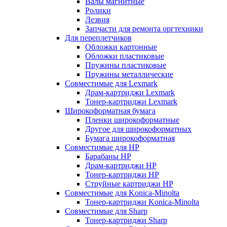
Валы магнитные
Ролики
Лезвия
Запчасти для ремонта оргтехники
Для переплетчиков
Обложки картонные
Обложки пластиковые
Пружины пластиковые
Пружины металлические
Совместимые для Lexmark
Драм-картриджи Lexmark
Тонер-картриджи Lexmark
Широкоформатная бумага
Пленки широкоформатные
Другое для широкоформатных
Бумага широкоформатная
Совместимые для HP
Барабаны HP
Драм-картриджи HP
Тонер-картриджи HP
Струйные картриджи HP
Совместимые для Konica-Minolta
Тонер-картриджи Konica-Minolta
Совместимые для Sharp
Тонер-картриджи Sharp