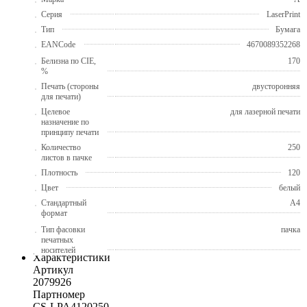
Серия
LaserPrint
Тип
Бумага
EANCode
4670089352268
Белизна по CIE,
170
%
Печать (стороны
двусторонняя
для печати)
Целевое
для лазерной печати
назначение по
принципу печати
Количество
250
листов в пачке
Плотность
120
Цвет
белый
Стандартный
A4
формат
Тип фасовки
пачка
печатных
носителей
Характеристики
Артикул
2079926
Партномер
CS-LPA4120250