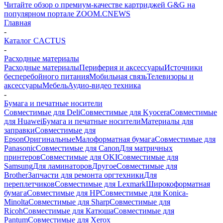
Читайте обзор о премиум-качестве картриджей G&G на
популярном портале ZOOM.CNEWS
Главная
-
Каталог CACTUS
-
Расходные материалы
Расходные материалы
Периферия и аксессуары
Источники
бесперебойного питания
Мобильная связь
Телевизоры и
аксессуары
Мебель
Аудио-видео техника
-
Бумага и печатные носители
Совместимые для Deli
Совместимые для Kyocera
Совместимые
для Huawei
Бумага и печатные носители
Материалы для
заправки
Совместимые для
Epson
Оригинальные
Малоформатная бумага
Совместимые для
Panasonic
Совместимые для Canon
Для матричных
принтеров
Совместимые для OKI
Совместимые для
Samsung
Для ламинаторов
Другое
Совместимые для
Brother
Запчасти для ремонта оргтехники
Для
переплетчиков
Совместимые для Lexmark
Широкоформатная
бумага
Совместимые для HP
Совместимые для Konica-
Minolta
Совместимые для Sharp
Совместимые для
Ricoh
Совместимые для Катюша
Совместимые для
Pantum
Совместимые для Xerox