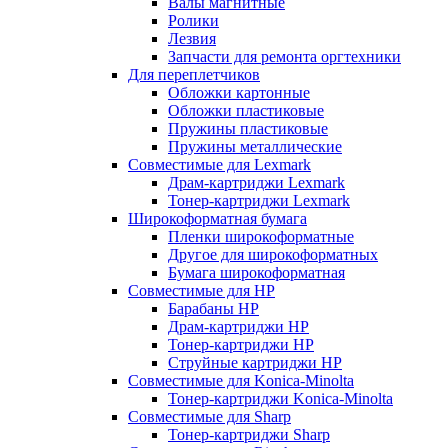
Валы магнитные
Ролики
Лезвия
Запчасти для ремонта оргтехники
Для переплетчиков
Обложки картонные
Обложки пластиковые
Пружины пластиковые
Пружины металлические
Совместимые для Lexmark
Драм-картриджи Lexmark
Тонер-картриджи Lexmark
Широкоформатная бумага
Пленки широкоформатные
Другое для широкоформатных
Бумага широкоформатная
Совместимые для HP
Барабаны HP
Драм-картриджи HP
Тонер-картриджи HP
Струйные картриджи HP
Совместимые для Konica-Minolta
Тонер-картриджи Konica-Minolta
Совместимые для Sharp
Тонер-картриджи Sharp