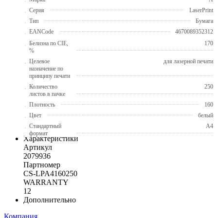
Серия
LaserPrint
Тип
Бумага
EANCode
4670089352312
Белизна по CIE,
170
%
Целевое
для лазерной печати
назначение по
принципу печати
Количество
250
листов в пачке
Плотность
160
Цвет
белый
Стандартный
A4
формат
Характеристики
Артикул
2079936
Партномер
CS-LPA4160250
WARRANTY
12
Дополнительно
Компания