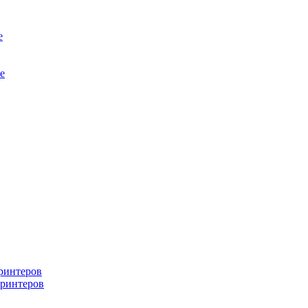
е
е
ринтеров
ринтеров