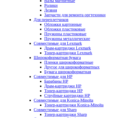
Валы магнитные
Ролики
Лезвия
Запчасти для ремонта оргтехники
Для переплетчиков
Обложки картонные
Обложки пластиковые
Пружины пластиковые
Пружины металлические
Совместимые для Lexmark
Драм-картриджи Lexmark
Тонер-картриджи Lexmark
Широкоформатная бумага
Пленки широкоформатные
Другое для широкоформатных
Бумага широкоформатная
Совместимые для HP
Барабаны HP
Драм-картриджи HP
Тонер-картриджи HP
Струйные картриджи HP
Совместимые для Konica-Minolta
Тонер-картриджи Konica-Minolta
Совместимые для Sharp
Тонер-картриджи Sharp