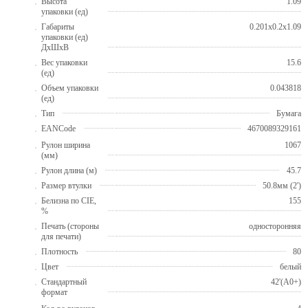
Высота
1.09
упаковки (ед)
Габариты
0.201x0.2x1.09
упаковки (ед)
ДхШхВ
Вес упаковки
15.6
(ед)
Объем упаковки
0.043818
(ед)
Тип
Бумага
EANCode
4670089329161
Рулон ширина
1067
(мм)
Рулон длина (м)
45.7
Размер втулки
50.8мм (2')
Белизна по CIE,
155
%
Печать (стороны
односторонняя
для печати)
Плотность
80
Цвет
белый
Стандартный
42'(A0+)
формат