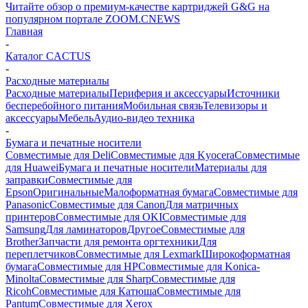
Читайте обзор о премиум-качестве картриджей G&G на
популярном портале ZOOM.CNEWS
Главная
-
Каталог CACTUS
-
Расходные материалы
Расходные материалы
Периферия и аксессуары
Источники
бесперебойного питания
Мобильная связь
Телевизоры и
аксессуары
Мебель
Аудио-видео техника
-
Бумага и печатные носители
Совместимые для Deli
Совместимые для Kyocera
Совместимые
для Huawei
Бумага и печатные носители
Материалы для
заправки
Совместимые для
Epson
Оригинальные
Малоформатная бумага
Совместимые для
Panasonic
Совместимые для Canon
Для матричных
принтеров
Совместимые для OKI
Совместимые для
Samsung
Для ламинаторов
Другое
Совместимые для
Brother
Запчасти для ремонта оргтехники
Для
переплетчиков
Совместимые для Lexmark
Широкоформатная
бумага
Совместимые для HP
Совместимые для Konica-
Minolta
Совместимые для Sharp
Совместимые для
Ricoh
Совместимые для Катюша
Совместимые для
Pantum
Совместимые для Xerox