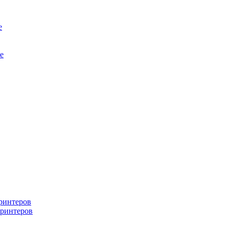
е
е
ринтеров
ринтеров