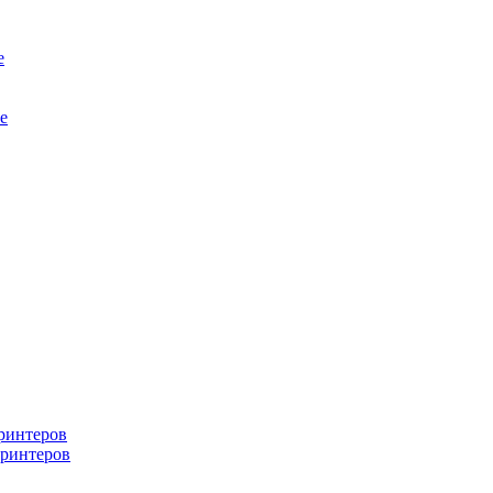
е
е
ринтеров
ринтеров