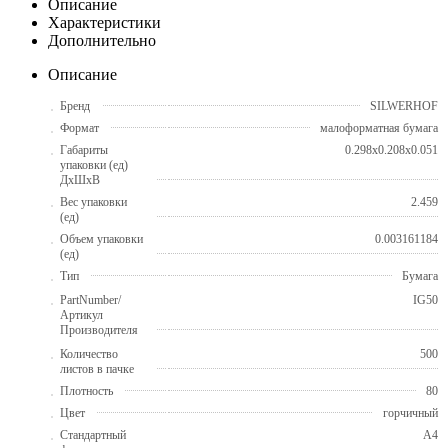
Описание
Характеристики
Дополнительно
Описание
Бренд
SILWERHOF
Формат
малоформатная бумага
Габариты
0.298x0.208x0.051
упаковки (ед)
ДхШхВ
Вес упаковки
2.459
(ед)
Объем упаковки
0.003161184
(ед)
Тип
Бумага
PartNumber/
IG50
Артикул
Производителя
Количество
500
листов в пачке
Плотность
80
Цвет
горчичный
Стандартный
A4