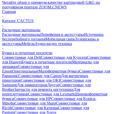
Читайте обзор о премиум-качестве картриджей G&G на
популярном портале ZOOM.CNEWS
Главная
-
Каталог CACTUS
-
Расходные материалы
Расходные материалы
Периферия и аксессуары
Источники
бесперебойного питания
Мобильная связь
Телевизоры и
аксессуары
Мебель
Аудио-видео техника
-
Бумага и печатные носители
Совместимые для Deli
Совместимые для Kyocera
Совместимые
для Huawei
Бумага и печатные носители
Материалы для
заправки
Совместимые для
Epson
Оригинальные
Малоформатная бумага
Совместимые для
Panasonic
Совместимые для Canon
Для матричных
принтеров
Совместимые для OKI
Совместимые для
Samsung
Для ламинаторов
Другое
Совместимые для
Brother
Запчасти для ремонта оргтехники
Для
переплетчиков
Совместимые для Lexmark
Широкоформатная
бумага
Совместимые для HP
Совместимые для Konica-
Minolta
Совместимые для Sharp
Совместимые для
Ricoh
Совместимые для Катюша
Совместимые для
Pantum
Совместимые для Xerox