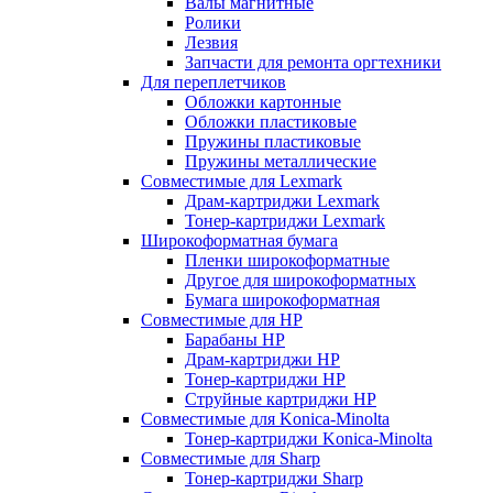
Валы магнитные
Ролики
Лезвия
Запчасти для ремонта оргтехники
Для переплетчиков
Обложки картонные
Обложки пластиковые
Пружины пластиковые
Пружины металлические
Совместимые для Lexmark
Драм-картриджи Lexmark
Тонер-картриджи Lexmark
Широкоформатная бумага
Пленки широкоформатные
Другое для широкоформатных
Бумага широкоформатная
Совместимые для HP
Барабаны HP
Драм-картриджи HP
Тонер-картриджи HP
Струйные картриджи HP
Совместимые для Konica-Minolta
Тонер-картриджи Konica-Minolta
Совместимые для Sharp
Тонер-картриджи Sharp