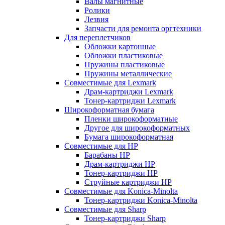
Валы магнитные
Ролики
Лезвия
Запчасти для ремонта оргтехники
Для переплетчиков
Обложки картонные
Обложки пластиковые
Пружины пластиковые
Пружины металлические
Совместимые для Lexmark
Драм-картриджи Lexmark
Тонер-картриджи Lexmark
Широкоформатная бумага
Пленки широкоформатные
Другое для широкоформатных
Бумага широкоформатная
Совместимые для HP
Барабаны HP
Драм-картриджи HP
Тонер-картриджи HP
Струйные картриджи HP
Совместимые для Konica-Minolta
Тонер-картриджи Konica-Minolta
Совместимые для Sharp
Тонер-картриджи Sharp