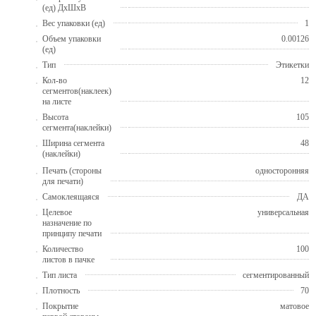
(ед) ДхШхВ
Вес упаковки (ед)
1
Объем упаковки
0.00126
(ед)
Тип
Этикетки
Кол-во
12
сегментов(наклеек)
на листе
Высота
105
сегмента(наклейки)
Ширина сегмента
48
(наклейки)
Печать (стороны
односторонняя
для печати)
Самоклеящаяся
ДА
Целевое
универсальная
назначение по
принципу печати
Количество
100
листов в пачке
Тип листа
сегментированный
Плотность
70
Покрытие
матовое