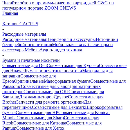
Читайте обзор о премиум-качестве картриджей G&G на
популярном портале ZOOM.CNEWS
Главная
-
Каталог CACTUS
-
Расходные материалы
Расходные материалы
Периферия и аксессуары
Источники
бесперебойного питания
Мобильная связь
Телевизоры и
аксессуары
Мебель
Аудио-видео техника
-
Бумага и печатные носители
Совместимые для Deli
Совместимые для Kyocera
Совместимые
для Huawei
Бумага и печатные носители
Материалы для
заправки
Совместимые для
Epson
Оригинальные
Малоформатная бумага
Совместимые для
Panasonic
Совместимые для Canon
Для матричных
принтеров
Совместимые для OKI
Совместимые для
Samsung
Для ламинаторов
Другое
Совместимые для
Brother
Запчасти для ремонта оргтехники
Для
переплетчиков
Совместимые для Lexmark
Широкоформатная
бумага
Совместимые для HP
Совместимые для Konica-
Minolta
Совместимые для Sharp
Совместимые для
Ricoh
Совместимые для Катюша
Совместимые для
Pantum
Совместимые для Xerox