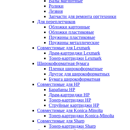
Валы магнитные
Ролики
Лезвия
Запчасти для ремонта оргтехники
Для переплетчиков
Обложки картонные
Обложки пластиковые
Пружины пластиковые
Пружины металлические
Совместимые для Lexmark
Драм-картриджи Lexmark
Тонер-картриджи Lexmark
Широкоформатная бумага
Пленки широкоформатные
Другое для широкоформатных
Бумага широкоформатная
Совместимые для HP
Барабаны HP
Драм-картриджи HP
Тонер-картриджи HP
Струйные картриджи HP
Совместимые для Konica-Minolta
Тонер-картриджи Konica-Minolta
Совместимые для Sharp
Тонер-картриджи Sharp