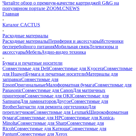
Читайте обзор о премиум-качестве картриджей G&G на
популярном портале ZOOM.CNEWS
Главная
-
Каталог CACTUS
-
Расходные материалы
Расходные материалы
Периферия и аксессуары
Источники
бесперебойного питания
Мобильная связь
Телевизоры и
аксессуары
Мебель
Аудио-видео техника
-
Бумага и печатные носители
Совместимые для Deli
Совместимые для Kyocera
Совместимые
для Huawei
Бумага и печатные носители
Материалы для
заправки
Совместимые для
Epson
Оригинальные
Малоформатная бумага
Совместимые для
Panasonic
Совместимые для Canon
Для матричных
принтеров
Совместимые для OKI
Совместимые для
Samsung
Для ламинаторов
Другое
Совместимые для
Brother
Запчасти для ремонта оргтехники
Для
переплетчиков
Совместимые для Lexmark
Широкоформатная
бумага
Совместимые для HP
Совместимые для Konica-
Minolta
Совместимые для Sharp
Совместимые для
Ricoh
Совместимые для Катюша
Совместимые для
Pantum
Совместимые для Xerox