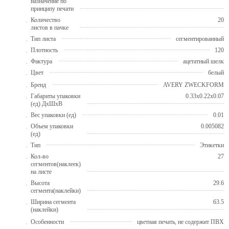
назначение по
принципу печати
Количество
20
листов в пачке
Тип листа
сегментированный
Плотность
120
Фактура
ацетатный шелк
Цвет
белый
Бренд
AVERY ZWECKFORM
Габариты упаковки
0.33x0.22x0.07
(ед) ДхШхВ
Вес упаковки (ед)
0.01
Объем упаковки
0.005082
(ед)
Тип
Этикетки
Кол-во
27
сегментов(наклеек)
на листе
Высота
29.6
сегмента(наклейки)
Ширина сегмента
63.5
(наклейки)
Особенности
цветная печать, не содержит ПВХ