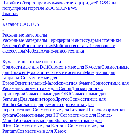
Читайте обзор о премиум-качестве картриджей G&G на
популярном портале ZOOM.CNEWS
Главная
-
Каталог CACTUS
-
Расходные материалы
Расходные материалы
Периферия и аксессуары
Источники
бесперебойного питания
Мобильная связь
Телевизоры и
аксессуары
Мебель
Аудио-видео техника
-
Бумага и печатные носители
Совместимые для Deli
Совместимые для Kyocera
Совместимые
для Huawei
Бумага и печатные носители
Материалы для
заправки
Совместимые для
Epson
Оригинальные
Малоформатная бумага
Совместимые для
Panasonic
Совместимые для Canon
Для матричных
принтеров
Совместимые для OKI
Совместимые для
Samsung
Для ламинаторов
Другое
Совместимые для
Brother
Запчасти для ремонта оргтехники
Для
переплетчиков
Совместимые для Lexmark
Широкоформатная
бумага
Совместимые для HP
Совместимые для Konica-
Minolta
Совместимые для Sharp
Совместимые для
Ricoh
Совместимые для Катюша
Совместимые для
Pantum
Совместимые для Xerox