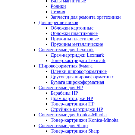
Валы магнитные
Ролики
Лезвия
Запчасти для ремонта оргтехники
Для переплетчиков
Обложки картонные
Обложки пластиковые
Пружины пластиковые
Пружины металлические
Совместимые для Lexmark
Драм-картриджи Lexmark
Тонер-картриджи Lexmark
Широкоформатная бумага
Пленки широкоформатные
Другое для широкоформатных
Бумага широкоформатная
Совместимые для HP
Барабаны HP
Драм-картриджи HP
Тонер-картриджи HP
Струйные картриджи HP
Совместимые для Konica-Minolta
Тонер-картриджи Konica-Minolta
Совместимые для Sharp
Тонер-картриджи Sharp