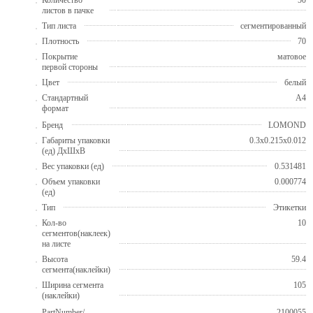
листов в пачке
Тип листа
сегментированный
Плотность
70
Покрытие
матовое
первой стороны
Цвет
белый
Стандартный
A4
формат
Бренд
LOMOND
Габариты упаковки
0.3x0.215x0.012
(ед) ДхШхВ
Вес упаковки (ед)
0.531481
Объем упаковки
0.000774
(ед)
Тип
Этикетки
Кол-во
10
сегментов(наклеек)
на листе
Высота
59.4
сегмента(наклейки)
Ширина сегмента
105
(наклейки)
PartNumber/
2100055