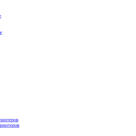
е
е
ринтеров
ринтеров