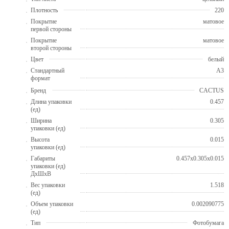
Плотность
220
Покрытие
матовое
первой стороны
Покрытие
матовое
второй стороны
Цвет
белый
Стандартный
A3
формат
Бренд
CACTUS
Длина упаковки
0.457
(ед)
Ширина
0.305
упаковки (ед)
Высота
0.015
упаковки (ед)
Габариты
0.457x0.305x0.015
упаковки (ед)
ДхШхВ
Вес упаковки
1.518
(ед)
Объем упаковки
0.002090775
(ед)
Тип
Фотобумага