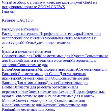
Читайте обзор о премиум-качестве картриджей G&G на
популярном портале ZOOM.CNEWS
Главная
-
Каталог CACTUS
-
Расходные материалы
Расходные материалы
Периферия и аксессуары
Источники
бесперебойного питания
Мобильная связь
Телевизоры и
аксессуары
Мебель
Аудио-видео техника
-
Бумага и печатные носители
Совместимые для Deli
Совместимые для Kyocera
Совместимые
для Huawei
Бумага и печатные носители
Материалы для
заправки
Совместимые для
Epson
Оригинальные
Малоформатная бумага
Совместимые для
Panasonic
Совместимые для Canon
Для матричных
принтеров
Совместимые для OKI
Совместимые для
Samsung
Для ламинаторов
Другое
Совместимые для
Brother
Запчасти для ремонта оргтехники
Для
переплетчиков
Совместимые для Lexmark
Широкоформатная
бумага
Совместимые для HP
Совместимые для Konica-
Minolta
Совместимые для Sharp
Совместимые для
Ricoh
Совместимые для Катюша
Совместимые для
Pantum
Совместимые для Xerox