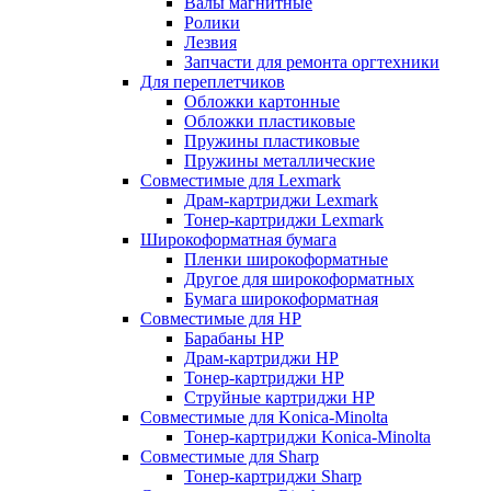
Валы магнитные
Ролики
Лезвия
Запчасти для ремонта оргтехники
Для переплетчиков
Обложки картонные
Обложки пластиковые
Пружины пластиковые
Пружины металлические
Совместимые для Lexmark
Драм-картриджи Lexmark
Тонер-картриджи Lexmark
Широкоформатная бумага
Пленки широкоформатные
Другое для широкоформатных
Бумага широкоформатная
Совместимые для HP
Барабаны HP
Драм-картриджи HP
Тонер-картриджи HP
Струйные картриджи HP
Совместимые для Konica-Minolta
Тонер-картриджи Konica-Minolta
Совместимые для Sharp
Тонер-картриджи Sharp