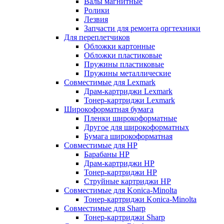
Валы магнитные
Ролики
Лезвия
Запчасти для ремонта оргтехники
Для переплетчиков
Обложки картонные
Обложки пластиковые
Пружины пластиковые
Пружины металлические
Совместимые для Lexmark
Драм-картриджи Lexmark
Тонер-картриджи Lexmark
Широкоформатная бумага
Пленки широкоформатные
Другое для широкоформатных
Бумага широкоформатная
Совместимые для HP
Барабаны HP
Драм-картриджи HP
Тонер-картриджи HP
Струйные картриджи HP
Совместимые для Konica-Minolta
Тонер-картриджи Konica-Minolta
Совместимые для Sharp
Тонер-картриджи Sharp