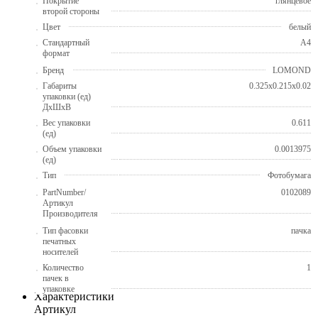
Покрытие
глянцевое
второй стороны
Цвет
белый
Стандартный
A4
формат
Бренд
LOMOND
Габариты
0.325x0.215x0.02
упаковки (ед)
ДхШхВ
Вес упаковки
0.611
(ед)
Объем упаковки
0.0013975
(ед)
Тип
Фотобумага
PartNumber/
0102089
Артикул
Производителя
Тип фасовки
пачка
печатных
носителей
Количество
1
пачек в
упаковке
Характеристики
Артикул