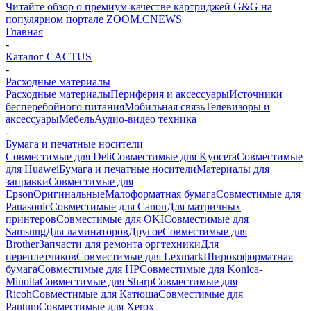
Читайте обзор о премиум-качестве картриджей G&G на
популярном портале ZOOM.CNEWS
Главная
-
Каталог CACTUS
-
Расходные материалы
Расходные материалы
Периферия и аксессуары
Источники
бесперебойного питания
Мобильная связь
Телевизоры и
аксессуары
Мебель
Аудио-видео техника
-
Бумага и печатные носители
Совместимые для Deli
Совместимые для Kyocera
Совместимые
для Huawei
Бумага и печатные носители
Материалы для
заправки
Совместимые для
Epson
Оригинальные
Малоформатная бумага
Совместимые для
Panasonic
Совместимые для Canon
Для матричных
принтеров
Совместимые для OKI
Совместимые для
Samsung
Для ламинаторов
Другое
Совместимые для
Brother
Запчасти для ремонта оргтехники
Для
переплетчиков
Совместимые для Lexmark
Широкоформатная
бумага
Совместимые для HP
Совместимые для Konica-
Minolta
Совместимые для Sharp
Совместимые для
Ricoh
Совместимые для Катюша
Совместимые для
Pantum
Совместимые для Xerox