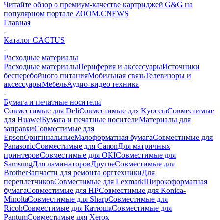
Читайте обзор о премиум-качестве картриджей G&G на
популярном портале ZOOM.CNEWS
Главная
-
Каталог CACTUS
-
Расходные материалы
Расходные материалы
Периферия и аксессуары
Источники
бесперебойного питания
Мобильная связь
Телевизоры и
аксессуары
Мебель
Аудио-видео техника
-
Бумага и печатные носители
Совместимые для Deli
Совместимые для Kyocera
Совместимые
для Huawei
Бумага и печатные носители
Материалы для
заправки
Совместимые для
Epson
Оригинальные
Малоформатная бумага
Совместимые для
Panasonic
Совместимые для Canon
Для матричных
принтеров
Совместимые для OKI
Совместимые для
Samsung
Для ламинаторов
Другое
Совместимые для
Brother
Запчасти для ремонта оргтехники
Для
переплетчиков
Совместимые для Lexmark
Широкоформатная
бумага
Совместимые для HP
Совместимые для Konica-
Minolta
Совместимые для Sharp
Совместимые для
Ricoh
Совместимые для Катюша
Совместимые для
Pantum
Совместимые для Xerox