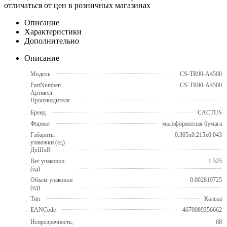
отличаться от цен в розничных магазинах
Описание
Характеристики
Дополнительно
Описание
Модель
CS-TR90-A4500
PartNumber/
CS-TR90-A4500
Артикул
Производителя
Бренд
CACTUS
Формат
малоформатная бумага
Габариты
0.305x0.215x0.043
упаковки (ед)
ДхШхВ
Вес упаковки
1.525
(ед)
Объем упаковки
0.002819725
(ед)
Тип
Калька
EANCode
4670089356662
Непрозрачность,
68