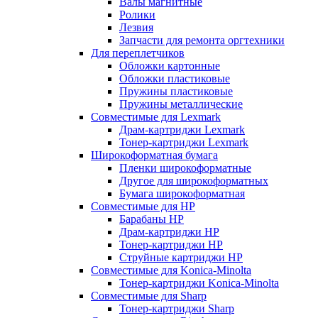
Валы магнитные
Ролики
Лезвия
Запчасти для ремонта оргтехники
Для переплетчиков
Обложки картонные
Обложки пластиковые
Пружины пластиковые
Пружины металлические
Совместимые для Lexmark
Драм-картриджи Lexmark
Тонер-картриджи Lexmark
Широкоформатная бумага
Пленки широкоформатные
Другое для широкоформатных
Бумага широкоформатная
Совместимые для HP
Барабаны HP
Драм-картриджи HP
Тонер-картриджи HP
Струйные картриджи HP
Совместимые для Konica-Minolta
Тонер-картриджи Konica-Minolta
Совместимые для Sharp
Тонер-картриджи Sharp