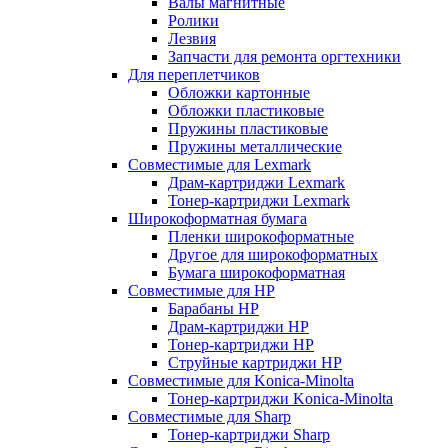
Валы магнитные
Ролики
Лезвия
Запчасти для ремонта оргтехники
Для переплетчиков
Обложки картонные
Обложки пластиковые
Пружины пластиковые
Пружины металлические
Совместимые для Lexmark
Драм-картриджи Lexmark
Тонер-картриджи Lexmark
Широкоформатная бумага
Пленки широкоформатные
Другое для широкоформатных
Бумага широкоформатная
Совместимые для HP
Барабаны HP
Драм-картриджи HP
Тонер-картриджи HP
Струйные картриджи HP
Совместимые для Konica-Minolta
Тонер-картриджи Konica-Minolta
Совместимые для Sharp
Тонер-картриджи Sharp