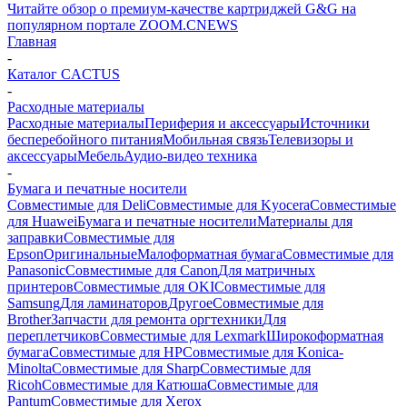
Читайте обзор о премиум-качестве картриджей G&G на
популярном портале ZOOM.CNEWS
Главная
-
Каталог CACTUS
-
Расходные материалы
Расходные материалы
Периферия и аксессуары
Источники
бесперебойного питания
Мобильная связь
Телевизоры и
аксессуары
Мебель
Аудио-видео техника
-
Бумага и печатные носители
Совместимые для Deli
Совместимые для Kyocera
Совместимые
для Huawei
Бумага и печатные носители
Материалы для
заправки
Совместимые для
Epson
Оригинальные
Малоформатная бумага
Совместимые для
Panasonic
Совместимые для Canon
Для матричных
принтеров
Совместимые для OKI
Совместимые для
Samsung
Для ламинаторов
Другое
Совместимые для
Brother
Запчасти для ремонта оргтехники
Для
переплетчиков
Совместимые для Lexmark
Широкоформатная
бумага
Совместимые для HP
Совместимые для Konica-
Minolta
Совместимые для Sharp
Совместимые для
Ricoh
Совместимые для Катюша
Совместимые для
Pantum
Совместимые для Xerox