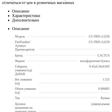
отличаться от цен в розничных магазинах
Описание
Характеристики
Дополнительно
Описание
Модель
CS-TR95-A3250
PartNumber/
CS-TR95-A3250
Артикул
Производителя
Бренд
CACTUS
Формат
малоформатная бумага
Габариты
0.45x0.34x0.045
упаковки (ед)
ДхШхВ
Вес упаковки
1.525
(ед)
Объем упаковки
0.006885
(ед)
Тип
Калька
Целевое
универсальная
назначение по
принципу печати