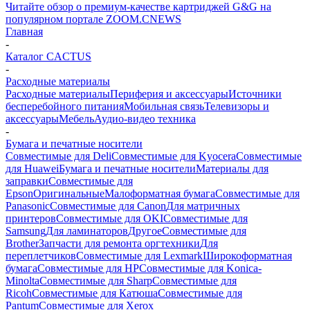
Читайте обзор о премиум-качестве картриджей G&G на
популярном портале ZOOM.CNEWS
Главная
-
Каталог CACTUS
-
Расходные материалы
Расходные материалы
Периферия и аксессуары
Источники
бесперебойного питания
Мобильная связь
Телевизоры и
аксессуары
Мебель
Аудио-видео техника
-
Бумага и печатные носители
Совместимые для Deli
Совместимые для Kyocera
Совместимые
для Huawei
Бумага и печатные носители
Материалы для
заправки
Совместимые для
Epson
Оригинальные
Малоформатная бумага
Совместимые для
Panasonic
Совместимые для Canon
Для матричных
принтеров
Совместимые для OKI
Совместимые для
Samsung
Для ламинаторов
Другое
Совместимые для
Brother
Запчасти для ремонта оргтехники
Для
переплетчиков
Совместимые для Lexmark
Широкоформатная
бумага
Совместимые для HP
Совместимые для Konica-
Minolta
Совместимые для Sharp
Совместимые для
Ricoh
Совместимые для Катюша
Совместимые для
Pantum
Совместимые для Xerox