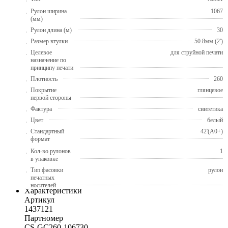
Рулон ширина
1067
(мм)
Рулон длина (м)
30
Размер втулки
50.8мм (2')
Целевое
для струйной печати
назначение по
принципу печати
Плотность
260
Покрытие
глянцевое
первой стороны
Фактура
синтетика
Цвет
белый
Стандартный
42'(A0+)
формат
Кол-во рулонов
1
в упаковке
Тип фасовки
рулон
печатных
носителей
Характеристики
Артикул
1437121
Партномер
CS-GC260-106730