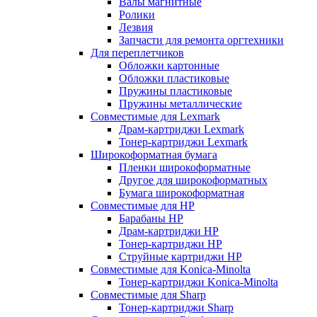
Валы магнитные
Ролики
Лезвия
Запчасти для ремонта оргтехники
Для переплетчиков
Обложки картонные
Обложки пластиковые
Пружины пластиковые
Пружины металлические
Совместимые для Lexmark
Драм-картриджи Lexmark
Тонер-картриджи Lexmark
Широкоформатная бумага
Пленки широкоформатные
Другое для широкоформатных
Бумага широкоформатная
Совместимые для HP
Барабаны HP
Драм-картриджи HP
Тонер-картриджи HP
Струйные картриджи HP
Совместимые для Konica-Minolta
Тонер-картриджи Konica-Minolta
Совместимые для Sharp
Тонер-картриджи Sharp