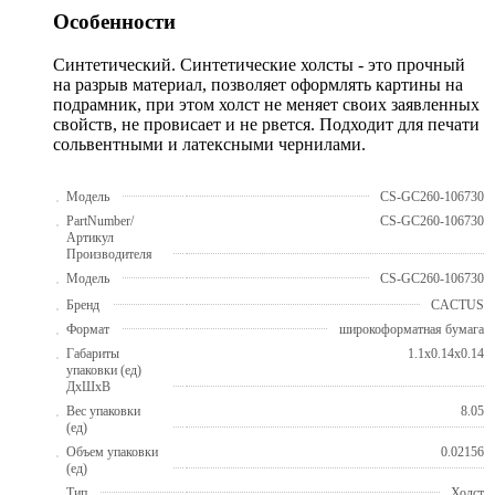
Особенности
Синтетический. Синтетические холсты - это прочный
на разрыв материал, позволяет оформлять картины на
подрамник, при этом холст не меняет своих заявленных
свойств, не провисает и не рвется. Подходит для печати
сольвентными и латексными чернилами.
Модель
CS-GC260-106730
PartNumber/
CS-GC260-106730
Артикул
Производителя
Модель
CS-GC260-106730
Бренд
CACTUS
Формат
широкоформатная бумага
Габариты
1.1x0.14x0.14
упаковки (ед)
ДхШхВ
Вес упаковки
8.05
(ед)
Объем упаковки
0.02156
(ед)
Тип
Холст