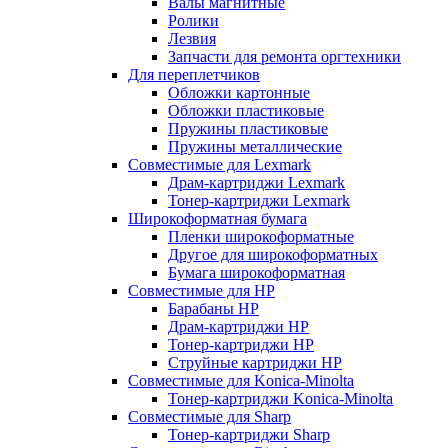
Валы магнитные
Ролики
Лезвия
Запчасти для ремонта оргтехники
Для переплетчиков
Обложки картонные
Обложки пластиковые
Пружины пластиковые
Пружины металлические
Совместимые для Lexmark
Драм-картриджи Lexmark
Тонер-картриджи Lexmark
Широкоформатная бумага
Пленки широкоформатные
Другое для широкоформатных
Бумага широкоформатная
Совместимые для HP
Барабаны HP
Драм-картриджи HP
Тонер-картриджи HP
Струйные картриджи HP
Совместимые для Konica-Minolta
Тонер-картриджи Konica-Minolta
Совместимые для Sharp
Тонер-картриджи Sharp