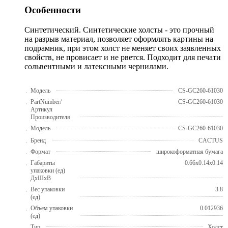
Особенности
Синтетический. Синтетические холсты - это прочный
на разрыв материал, позволяет оформлять картины на
подрамник, при этом холст не меняет своих заявленных
свойств, не провисает и не рвется. Подходит для печати
сольвентными и латексными чернилами.
Модель
CS-GC260-61030
PartNumber/
CS-GC260-61030
Артикул
Производителя
Модель
CS-GC260-61030
Бренд
CACTUS
Формат
широкоформатная бумага
Габариты
0.66x0.14x0.14
упаковки (ед)
ДхШхВ
Вес упаковки
3.8
(ед)
Объем упаковки
0.012936
(ед)
Тип
Холст