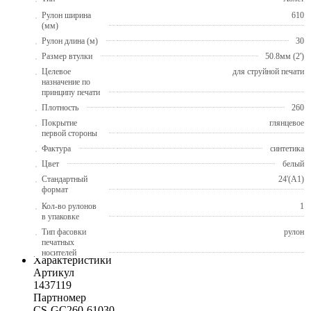
Рулон ширина
610
(мм)
Рулон длина (м)
30
Размер втулки
50.8мм (2')
Целевое
для струйной печати
назначение по
принципу печати
Плотность
260
Покрытие
глянцевое
первой стороны
Фактура
синтетика
Цвет
белый
Стандартный
24'(A1)
формат
Кол-во рулонов
1
в упаковке
Тип фасовки
рулон
печатных
носителей
Характеристики
Артикул
1437119
Партномер
CS-GC260-61030