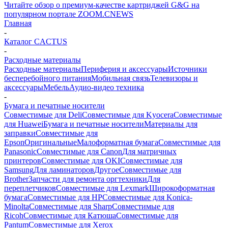
Читайте обзор о премиум-качестве картриджей G&G на
популярном портале ZOOM.CNEWS
Главная
-
Каталог CACTUS
-
Расходные материалы
Расходные материалы
Периферия и аксессуары
Источники
бесперебойного питания
Мобильная связь
Телевизоры и
аксессуары
Мебель
Аудио-видео техника
-
Бумага и печатные носители
Совместимые для Deli
Совместимые для Kyocera
Совместимые
для Huawei
Бумага и печатные носители
Материалы для
заправки
Совместимые для
Epson
Оригинальные
Малоформатная бумага
Совместимые для
Panasonic
Совместимые для Canon
Для матричных
принтеров
Совместимые для OKI
Совместимые для
Samsung
Для ламинаторов
Другое
Совместимые для
Brother
Запчасти для ремонта оргтехники
Для
переплетчиков
Совместимые для Lexmark
Широкоформатная
бумага
Совместимые для HP
Совместимые для Konica-
Minolta
Совместимые для Sharp
Совместимые для
Ricoh
Совместимые для Катюша
Совместимые для
Pantum
Совместимые для Xerox