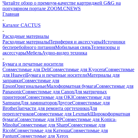
Читайте обзор о премиум-качестве картриджей G&G на
популярном портале ZOOM.CNEWS
Главная
-
Каталог CACTUS
-
Расходные материалы
Расходные материалы
Периферия и аксессуары
Источники
бесперебойного питания
Мобильная связь
Телевизоры и
аксессуары
Мебель
Аудио-видео техника
-
Бумага и печатные носители
Совместимые для Deli
Совместимые для Kyocera
Совместимые
для Huawei
Бумага и печатные носители
Материалы для
заправки
Совместимые для
Epson
Оригинальные
Малоформатная бумага
Совместимые для
Panasonic
Совместимые для Canon
Для матричных
принтеров
Совместимые для OKI
Совместимые для
Samsung
Для ламинаторов
Другое
Совместимые для
Brother
Запчасти для ремонта оргтехники
Для
переплетчиков
Совместимые для Lexmark
Широкоформатная
бумага
Совместимые для HP
Совместимые для Konica-
Minolta
Совместимые для Sharp
Совместимые для
Ricoh
Совместимые для Катюша
Совместимые для
Pantum
Совместимые для Xerox