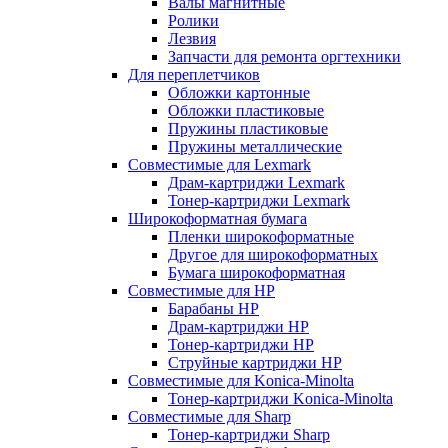
Валы магнитные
Ролики
Лезвия
Запчасти для ремонта оргтехники
Для переплетчиков
Обложки картонные
Обложки пластиковые
Пружины пластиковые
Пружины металлические
Совместимые для Lexmark
Драм-картриджи Lexmark
Тонер-картриджи Lexmark
Широкоформатная бумага
Пленки широкоформатные
Другое для широкоформатных
Бумага широкоформатная
Совместимые для HP
Барабаны HP
Драм-картриджи HP
Тонер-картриджи HP
Струйные картриджи HP
Совместимые для Konica-Minolta
Тонер-картриджи Konica-Minolta
Совместимые для Sharp
Тонер-картриджи Sharp