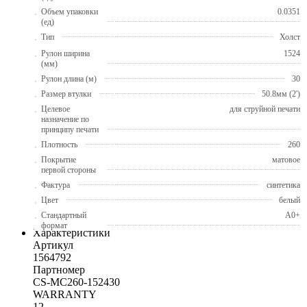
Объем упаковки
0.0351
(ед)
Тип
Холст
Рулон ширина
1524
(мм)
Рулон длина (м)
30
Размер втулки
50.8мм (2')
Целевое
для струйной печати
назначение по
принципу печати
Плотность
260
Покрытие
матовое
первой стороны
Фактура
синтетика
Цвет
белый
Стандартный
A0+
формат
Характеристики
Артикул
1564792
Партномер
CS-MC260-152430
WARRANTY
12