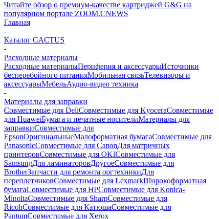
Читайте обзор о премиум-качестве картриджей G&G на
популярном портале ZOOM.CNEWS
Главная
-
Каталог CACTUS
-
Расходные материалы
Расходные материалы
Периферия и аксессуары
Источники
бесперебойного питания
Мобильная связь
Телевизоры и
аксессуары
Мебель
Аудио-видео техника
-
Материалы для заправки
Совместимые для Deli
Совместимые для Kyocera
Совместимые
для Huawei
Бумага и печатные носители
Материалы для
заправки
Совместимые для
Epson
Оригинальные
Малоформатная бумага
Совместимые для
Panasonic
Совместимые для Canon
Для матричных
принтеров
Совместимые для OKI
Совместимые для
Samsung
Для ламинаторов
Другое
Совместимые для
Brother
Запчасти для ремонта оргтехники
Для
переплетчиков
Совместимые для Lexmark
Широкоформатная
бумага
Совместимые для HP
Совместимые для Konica-
Minolta
Совместимые для Sharp
Совместимые для
Ricoh
Совместимые для Катюша
Совместимые для
Pantum
Совместимые для Xerox