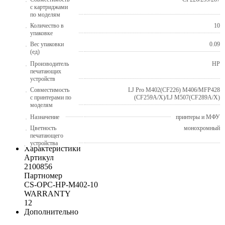
с картриджами
по моделям
Количество в
10
упаковке
Вес упаковки
0.09
(ед)
Производитель
HP
печатающих
устройств
Совместимость
LJ Pro M402(CF226) M406/MFP428
с принтерами по
(CF259A/X)/LJ M507(CF289A/X)
моделям
Назначение
принтеры и МФУ
Цветность
монохромный
печатающего
устройства
Характеристики
Артикул
2100856
Партномер
CS-OPC-HP-M402-10
WARRANTY
12
Дополнительно