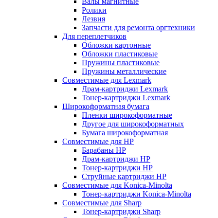
Валы магнитные
Ролики
Лезвия
Запчасти для ремонта оргтехники
Для переплетчиков
Обложки картонные
Обложки пластиковые
Пружины пластиковые
Пружины металлические
Совместимые для Lexmark
Драм-картриджи Lexmark
Тонер-картриджи Lexmark
Широкоформатная бумага
Пленки широкоформатные
Другое для широкоформатных
Бумага широкоформатная
Совместимые для HP
Барабаны HP
Драм-картриджи HP
Тонер-картриджи HP
Струйные картриджи HP
Совместимые для Konica-Minolta
Тонер-картриджи Konica-Minolta
Совместимые для Sharp
Тонер-картриджи Sharp