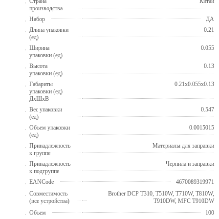
Страна
Китай
производства
Набор
ДА
Длина упаковки
0.21
(ед)
Ширина
0.055
упаковки (ед)
Высота
0.13
упаковки (ед)
Габариты
0.21x0.055x0.13
упаковки (ед)
ДхШхВ
Вес упаковки
0.547
(ед)
Объем упаковки
0.0015015
(ед)
Принадлежность
Материалы для заправки
к группе
Принадлежность
Чернила и заправки
к подгруппе
EANCode
4670089319971
Совместимость
Brother DCP T310, T510W, T710W, T810W,
(все устройства)
T910DW, MFC T910DW
Объем
100