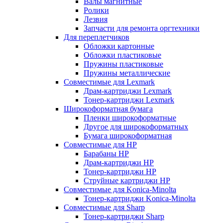
Валы магнитные
Ролики
Лезвия
Запчасти для ремонта оргтехники
Для переплетчиков
Обложки картонные
Обложки пластиковые
Пружины пластиковые
Пружины металлические
Совместимые для Lexmark
Драм-картриджи Lexmark
Тонер-картриджи Lexmark
Широкоформатная бумага
Пленки широкоформатные
Другое для широкоформатных
Бумага широкоформатная
Совместимые для HP
Барабаны HP
Драм-картриджи HP
Тонер-картриджи HP
Струйные картриджи HP
Совместимые для Konica-Minolta
Тонер-картриджи Konica-Minolta
Совместимые для Sharp
Тонер-картриджи Sharp