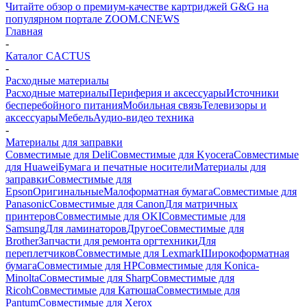
Читайте обзор о премиум-качестве картриджей G&G на
популярном портале ZOOM.CNEWS
Главная
-
Каталог CACTUS
-
Расходные материалы
Расходные материалы
Периферия и аксессуары
Источники
бесперебойного питания
Мобильная связь
Телевизоры и
аксессуары
Мебель
Аудио-видео техника
-
Материалы для заправки
Совместимые для Deli
Совместимые для Kyocera
Совместимые
для Huawei
Бумага и печатные носители
Материалы для
заправки
Совместимые для
Epson
Оригинальные
Малоформатная бумага
Совместимые для
Panasonic
Совместимые для Canon
Для матричных
принтеров
Совместимые для OKI
Совместимые для
Samsung
Для ламинаторов
Другое
Совместимые для
Brother
Запчасти для ремонта оргтехники
Для
переплетчиков
Совместимые для Lexmark
Широкоформатная
бумага
Совместимые для HP
Совместимые для Konica-
Minolta
Совместимые для Sharp
Совместимые для
Ricoh
Совместимые для Катюша
Совместимые для
Pantum
Совместимые для Xerox