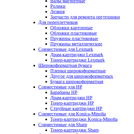
Валы магнитные
Ролики
Лезвия
Запчасти для ремонта оргтехники
Для переплетчиков
Обложки картонные
Обложки пластиковые
Пружины пластиковые
Пружины металлические
Совместимые для Lexmark
Драм-картриджи Lexmark
Тонер-картриджи Lexmark
Широкоформатная бумага
Пленки широкоформатные
Другое для широкоформатных
Бумага широкоформатная
Совместимые для HP
Барабаны HP
Драм-картриджи HP
Тонер-картриджи HP
Струйные картриджи HP
Совместимые для Konica-Minolta
Тонер-картриджи Konica-Minolta
Совместимые для Sharp
Тонер-картриджи Sharp