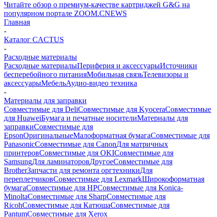
Читайте обзор о премиум-качестве картриджей G&G на
популярном портале ZOOM.CNEWS
Главная
-
Каталог CACTUS
-
Расходные материалы
Расходные материалы
Периферия и аксессуары
Источники
бесперебойного питания
Мобильная связь
Телевизоры и
аксессуары
Мебель
Аудио-видео техника
-
Материалы для заправки
Совместимые для Deli
Совместимые для Kyocera
Совместимые
для Huawei
Бумага и печатные носители
Материалы для
заправки
Совместимые для
Epson
Оригинальные
Малоформатная бумага
Совместимые для
Panasonic
Совместимые для Canon
Для матричных
принтеров
Совместимые для OKI
Совместимые для
Samsung
Для ламинаторов
Другое
Совместимые для
Brother
Запчасти для ремонта оргтехники
Для
переплетчиков
Совместимые для Lexmark
Широкоформатная
бумага
Совместимые для HP
Совместимые для Konica-
Minolta
Совместимые для Sharp
Совместимые для
Ricoh
Совместимые для Катюша
Совместимые для
Pantum
Совместимые для Xerox