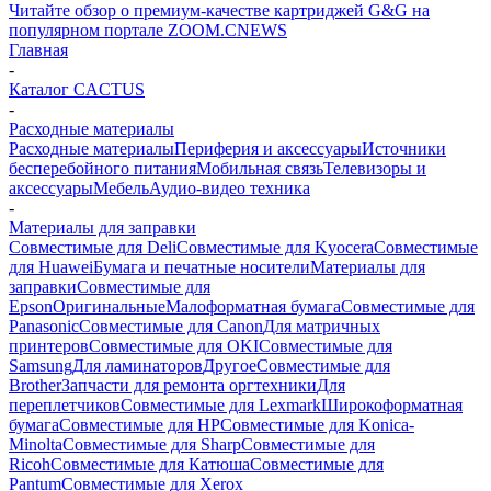
Читайте обзор о премиум-качестве картриджей G&G на
популярном портале ZOOM.CNEWS
Главная
-
Каталог CACTUS
-
Расходные материалы
Расходные материалы
Периферия и аксессуары
Источники
бесперебойного питания
Мобильная связь
Телевизоры и
аксессуары
Мебель
Аудио-видео техника
-
Материалы для заправки
Совместимые для Deli
Совместимые для Kyocera
Совместимые
для Huawei
Бумага и печатные носители
Материалы для
заправки
Совместимые для
Epson
Оригинальные
Малоформатная бумага
Совместимые для
Panasonic
Совместимые для Canon
Для матричных
принтеров
Совместимые для OKI
Совместимые для
Samsung
Для ламинаторов
Другое
Совместимые для
Brother
Запчасти для ремонта оргтехники
Для
переплетчиков
Совместимые для Lexmark
Широкоформатная
бумага
Совместимые для HP
Совместимые для Konica-
Minolta
Совместимые для Sharp
Совместимые для
Ricoh
Совместимые для Катюша
Совместимые для
Pantum
Совместимые для Xerox