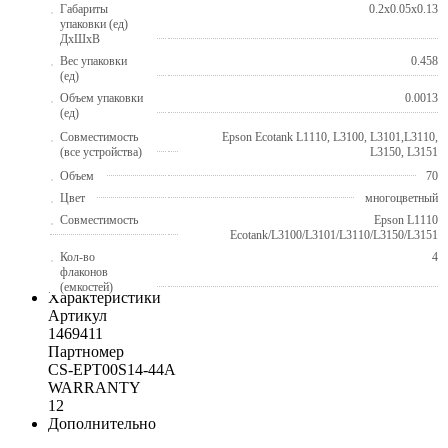
Габариты
0.2x0.05x0.13
упаковки (ед)
ДхШхВ
Вес упаковки
0.458
(ед)
Объем упаковки
0.0013
(ед)
Совместимость
Epson Ecotank L1110, L3100, L3101,L3110,
(все устройства)
L3150, L3151
Объем
70
Цвет
многоцветный
Совместимость
Epson L1110
Ecotank/L3100/L3101/L3110/L3150/L3151
Кол-во
4
флаконов
(емкостей)
Характеристики
Артикул
1469411
Партномер
CS-EPT00S14-44A
WARRANTY
12
Дополнительно