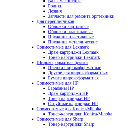
Валы магнитные
Ролики
Лезвия
Запчасти для ремонта оргтехники
Для переплетчиков
Обложки картонные
Обложки пластиковые
Пружины пластиковые
Пружины металлические
Совместимые для Lexmark
Драм-картриджи Lexmark
Тонер-картриджи Lexmark
Широкоформатная бумага
Пленки широкоформатные
Другое для широкоформатных
Бумага широкоформатная
Совместимые для HP
Барабаны HP
Драм-картриджи HP
Тонер-картриджи HP
Струйные картриджи HP
Совместимые для Konica-Minolta
Тонер-картриджи Konica-Minolta
Совместимые для Sharp
Тонер-картриджи Sharp