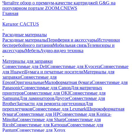
Читайте обзор о премиум-качестве картриджей G&G на
популярном портале ZOOM.CNEWS
Главная
-
Каталог CACTUS
-
Расходные материалы
Расходные материалы
Периферия и аксессуары
Источники
бесперебойного питания
Мобильная связь
Телевизоры и
аксессуары
Мебель
Аудио-видео техника
-
Материалы для заправки
Совместимые для Deli
Совместимые для Kyocera
Совместимые
для Huawei
Бумага и печатные носители
Материалы для
заправки
Совместимые для
Epson
Оригинальные
Малоформатная бумага
Совместимые для
Panasonic
Совместимые для Canon
Для матричных
принтеров
Совместимые для OKI
Совместимые для
Samsung
Для ламинаторов
Другое
Совместимые для
Brother
Запчасти для ремонта оргтехники
Для
переплетчиков
Совместимые для Lexmark
Широкоформатная
бумага
Совместимые для HP
Совместимые для Konica-
Minolta
Совместимые для Sharp
Совместимые для
Ricoh
Совместимые для Катюша
Совместимые для
Pantum
Совместимые для Xerox