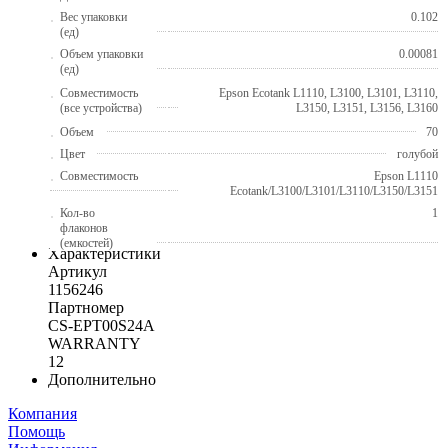
Вес упаковки
0.102
(ед)
Объем упаковки
0.00081
(ед)
Совместимость
Epson Ecotank L1110, L3100, L3101, L3110,
(все устройства)
L3150, L3151, L3156, L3160
Объем
70
Цвет
голубой
Совместимость
Epson L1110
Ecotank/L3100/L3101/L3110/L3150/L3151
Кол-во
1
флаконов
(емкостей)
Характеристики
Артикул
1156246
Партномер
CS-EPT00S24A
WARRANTY
12
Дополнительно
Компания
Помощь