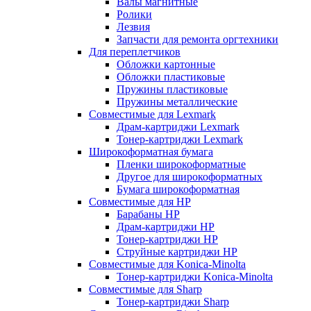
Валы магнитные
Ролики
Лезвия
Запчасти для ремонта оргтехники
Для переплетчиков
Обложки картонные
Обложки пластиковые
Пружины пластиковые
Пружины металлические
Совместимые для Lexmark
Драм-картриджи Lexmark
Тонер-картриджи Lexmark
Широкоформатная бумага
Пленки широкоформатные
Другое для широкоформатных
Бумага широкоформатная
Совместимые для HP
Барабаны HP
Драм-картриджи HP
Тонер-картриджи HP
Струйные картриджи HP
Совместимые для Konica-Minolta
Тонер-картриджи Konica-Minolta
Совместимые для Sharp
Тонер-картриджи Sharp