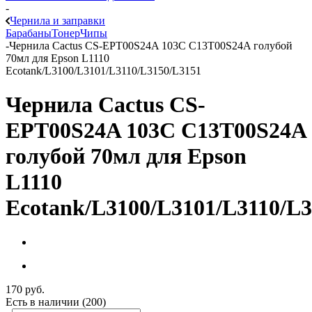
-
Чернила и заправки
Барабаны
Тонер
Чипы
-
Чернила Cactus CS-EPT00S24A 103C C13T00S24A голубой
70мл для Epson L1110
Ecotank/L3100/L3101/L3110/L3150/L3151
Чернила Cactus CS-
EPT00S24A 103C C13T00S24A
голубой 70мл для Epson
L1110
Ecotank/L3100/L3101/L3110/L
170
руб.
Есть в наличии
(200)