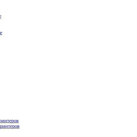
е
е
ринтеров
ринтеров