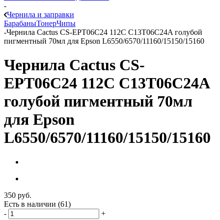
-
Чернила и заправки
Барабаны
Тонер
Чипы
-
Чернила Cactus CS-EPT06C24 112C C13T06C24A голубой
пигментный 70мл для Epson L6550/6570/11160/15150/15160
Чернила Cactus CS-
EPT06C24 112C C13T06C24A
голубой пигментный 70мл
для Epson
L6550/6570/11160/15150/15160
350
руб.
Есть в наличии
(61)
-
+