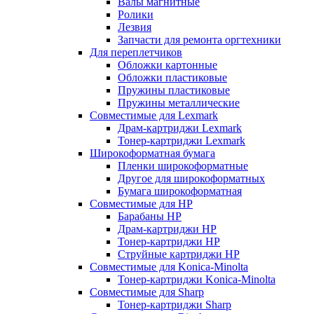
Валы магнитные
Ролики
Лезвия
Запчасти для ремонта оргтехники
Для переплетчиков
Обложки картонные
Обложки пластиковые
Пружины пластиковые
Пружины металлические
Совместимые для Lexmark
Драм-картриджи Lexmark
Тонер-картриджи Lexmark
Широкоформатная бумага
Пленки широкоформатные
Другое для широкоформатных
Бумага широкоформатная
Совместимые для HP
Барабаны HP
Драм-картриджи HP
Тонер-картриджи HP
Струйные картриджи HP
Совместимые для Konica-Minolta
Тонер-картриджи Konica-Minolta
Совместимые для Sharp
Тонер-картриджи Sharp