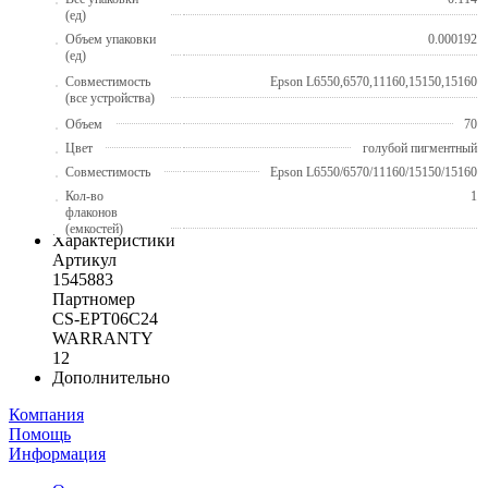
(ед)
Объем упаковки
0.000192
(ед)
Совместимость
Epson L6550,6570,11160,15150,15160
(все устройства)
Объем
70
Цвет
голубой пигментный
Совместимость
Epson L6550/6570/11160/15150/15160
Кол-во
1
флаконов
(емкостей)
Характеристики
Артикул
1545883
Партномер
CS-EPT06C24
WARRANTY
12
Дополнительно
Компания
Помощь
Информация