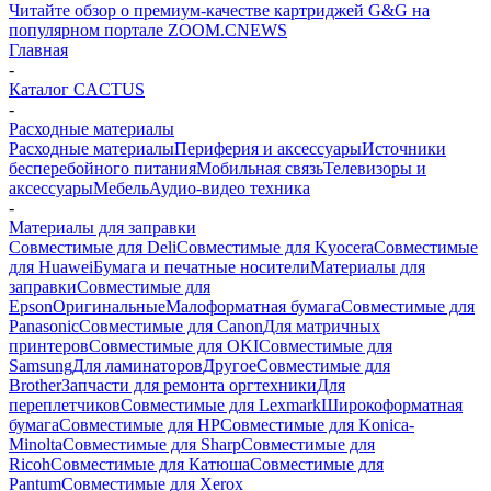
Читайте обзор о премиум-качестве картриджей G&G на
популярном портале ZOOM.CNEWS
Главная
-
Каталог CACTUS
-
Расходные материалы
Расходные материалы
Периферия и аксессуары
Источники
бесперебойного питания
Мобильная связь
Телевизоры и
аксессуары
Мебель
Аудио-видео техника
-
Материалы для заправки
Совместимые для Deli
Совместимые для Kyocera
Совместимые
для Huawei
Бумага и печатные носители
Материалы для
заправки
Совместимые для
Epson
Оригинальные
Малоформатная бумага
Совместимые для
Panasonic
Совместимые для Canon
Для матричных
принтеров
Совместимые для OKI
Совместимые для
Samsung
Для ламинаторов
Другое
Совместимые для
Brother
Запчасти для ремонта оргтехники
Для
переплетчиков
Совместимые для Lexmark
Широкоформатная
бумага
Совместимые для HP
Совместимые для Konica-
Minolta
Совместимые для Sharp
Совместимые для
Ricoh
Совместимые для Катюша
Совместимые для
Pantum
Совместимые для Xerox